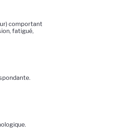
 mur) comportant
ion, fatigué,
espondante.
ologique.