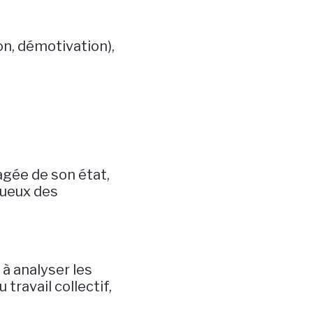
on, démotivation),
agée de son état,
ctueux des
 à analyser les
ravail collectif,