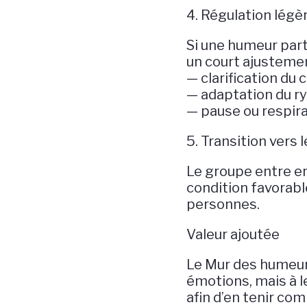
4. Régulation légè
Si une humeur part
un court ajustemen
— clarification du 
— adaptation du r
— pause ou respira
5. Transition vers l
Le groupe entre en
condition favorable
personnes.
Valeur ajoutée
Le Mur des humeurs 
émotions, mais à l
afin d’en tenir co