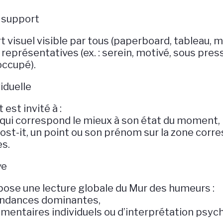
u support
rt visuel visible par tous (paperboard, tableau,
eprésentatives (ex. : serein, motivé, sous press
occupé).
iduelle
est invité à :
 qui correspond le mieux à son état du moment,
ost-it, un point ou son prénom sur la zone corr
es.
ve
opose une lecture globale du Mur des humeurs :
endances dominantes,
entaires individuels ou d’interprétation psych