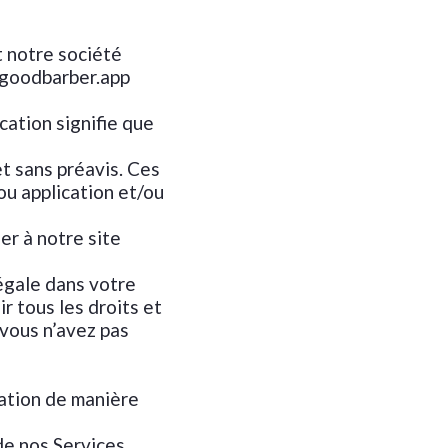
t notre société
6.goodbarber.app
cation signifie que
t sans préavis. Ces
ou application et/ou
er à notre site
légale dans votre
r tous les droits et
 vous n’avez pas
cation de manière
de nos Services,